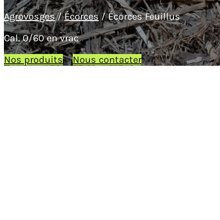
Agrovosges
/
Écorces
/ Écorces Feuillus
Cal. 0/60 en vrac
Nos produits
Nous contacter