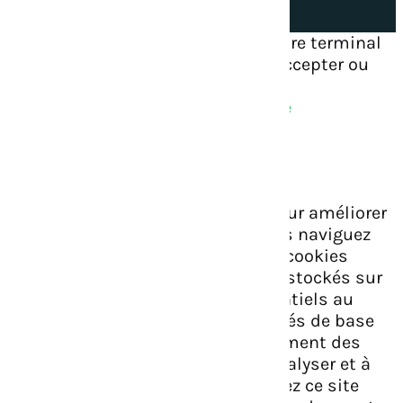
Ce site dépose des cookies sur votre terminal
lors de votre visite. Vous pouvez accepter ou
refuser leur dépôt.
J'accepte
Gérer les cookies
Je refuse
En savoir plus
Fermer
Ce site Web utilise des cookies pour améliorer
votre expérience pendant que vous naviguez
sur le site Web. Parmi ceux-ci, les cookies
classés comme nécessaires sont stockés sur
votre navigateur car ils sont essentiels au
fonctionnement des fonctionnalités de base
du site Web. Nous utilisons également des
cookies tiers qui nous aident à analyser et à
comprendre comment vous utilisez ce site