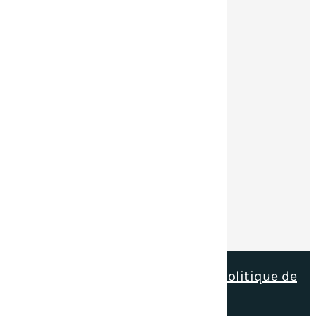
(Fermeture du vrac à 16h30)
Samedi
08h00 – 12h00
Suivez-nous
Suivre
© tous droits réservés
plan du site
-
mentions légales
-
politique de
confidentialité