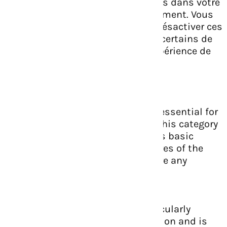
Web. Ces cookies ne seront stockés dans votre
navigateur qu'avec votre consentement. Vous
avez également la possibilité de désactiver ces
cookies. Mais la désactivation de certains de
ces cookies peut affecter votre expérience de
navigation.
Necessary
Necessary
Toujours activé
Necessary cookies are absolutely essential for
the website to function properly. This category
only includes cookies that ensures basic
functionalities and security features of the
website. These cookies do not store any
personal information.
Non-necessary
Non-necessary
Any cookies that may not be particularly
necessary for the website to function and is