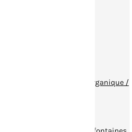
Paillage minéral / pierres
décoratives
Décorations extérieures
Ardoise
Gabions
Toile de paillage
Substrat / Amendement organique /
Terreaux
Bordures PVC
Brasero
Aménagement bassins et fontaines